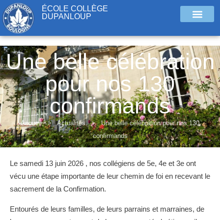
ÉCOLE COLLÈGE
DUPANLOUP
Une belle célébration
pour nos 130
confirmands
Accueil
>
Actualités
>
Une belle célébration pour nos 130
confirmands
Le samedi 13 juin 2026 , nos collégiens de 5e, 4e et 3e ont
vécu une étape importante de leur chemin de foi en recevant le
sacrement de la Confirmation.
Entourés de leurs familles, de leurs parrains et marraines, de