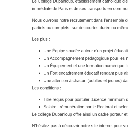
Le Collège Dupanloup, établissement catholique d’en
immédiate de Paris et de ses transports en commun
Nous ouvrons notre recrutement dans l’ensemble des 
partiels ou complets, sur de courtes durée ou même 
Les plus :
Une Équipe soudée autour d’un projet éducati
Un Accompagnement pédagogique pour les n
Un Équipement et une formation numérique fo
Un Fort encadrement éducatif rendant plus aisé
Une attention à chacun (adultes et jeunes) dans
Les conditions :
Titre requis pour postuler :Licence minimum d
Salaire : rémunération par le Rectorat et selon g
Le collège Dupanloup offre ainsi un cadre porteur e
N’hésitez pas à découvrir notre site internet pour vo