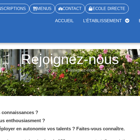
NSCRIPTIONS
MENUS
CONTACT
ECOLE DIRECTE
ACCUEIL
L’ÉTABLISSEMENT
Rejoignez-nous
Accueil
>
Rejoignez-nous
s connaissances ?
ous enthousiasment ?
 déployer en autonomie vos talents ? Faites-vous connaître.